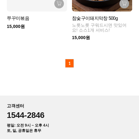
쭈꾸미볶음
참숯구이돼지막창 500g
노릇노릇 구워드시면 맛있어
15,000원
요! 소스1개 서비스!
15,000원
1
고객센터
1544-2846
평일: 오전 9시 ~ 오후 4시
토, 일, 공휴일은 휴무