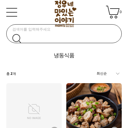
0
냉동식품
총
2
개