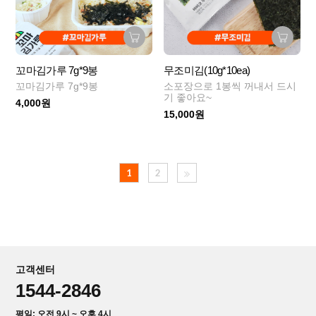
꼬마김가루 7g*9봉
무조미김(10g*10ea)
꼬마김가루 7g*9봉
소포장으로 1봉씩 꺼내서 드시
기 좋아요~
4,000원
15,000원
1
2
고객센터
1544-2846
평일: 오전 9시 ~ 오후 4시