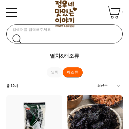
0
멸치&해조류
멸치
해조류
총
10
개