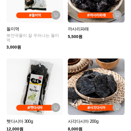
돌미역
까사리파래
뽀얀국물이 잘 우러나는 돌미
5,500원
역
3,000원
햇다시마 300g
사각다시마 200g
12,000원
8,000원