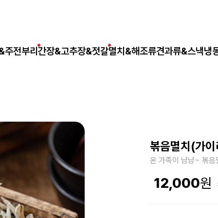
&주전부리
간장&고추장&젓갈
멸치&해조류
견과류&스낵
냉
볶음멸치(가이리
온 가족이 냠냠~ 볶음
12,000