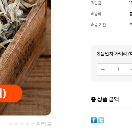
적립금
1
배송비
총
배송 기간
오
볶음멸치(가이리)1
총 상품 금액
리뷰없음