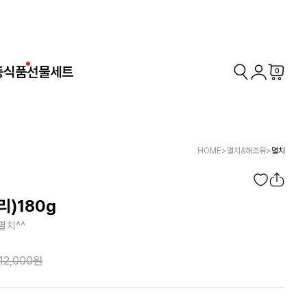
동식품
선물세트
0
HOME
>
멸치&해조류
>
멸치
)180g
멸치^^
12,000