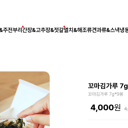
&주전부리
간장&고추장&젓갈
멸치&해조류
견과류&스낵
냉
꼬마김가루 7g
꼬마김가루 7g*9봉
4,000
4