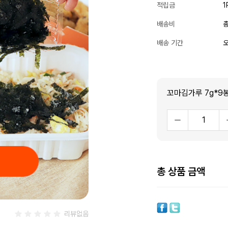
적립금
1
배송비
총
배송 기간
오
꼬마김가루 7g*9
총 상품 금액
리뷰없음