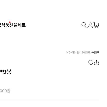
동식품
선물세트
0
HOME
>
멸치&해조류
>
해조류
*9봉
,000