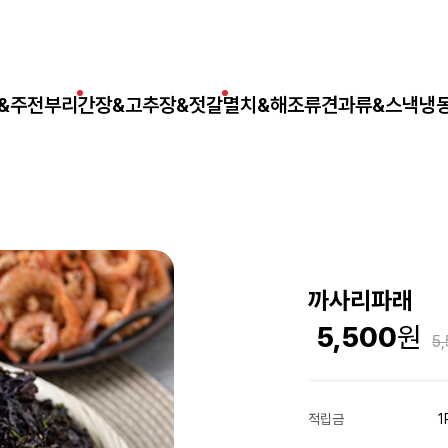
&주전부리
간장&고추장&젓갈
멸치&해조류
견과류&스낵
냉
까사리파래
5,500
5
적립금
1