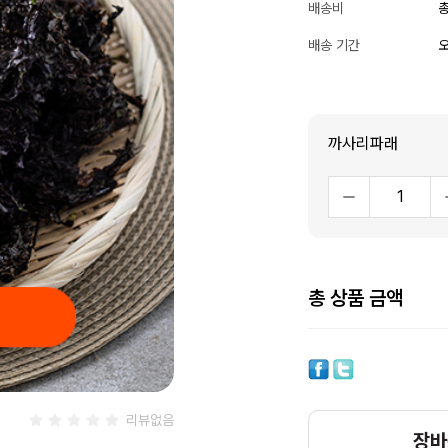
배송비
총
배송 기간
오
까사리파래
총 상품 금액
리뷰없음
장바