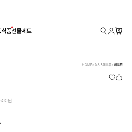
동식품
선물세트
0
HOME
>
멸치&해조류
>
해조류
,500
P