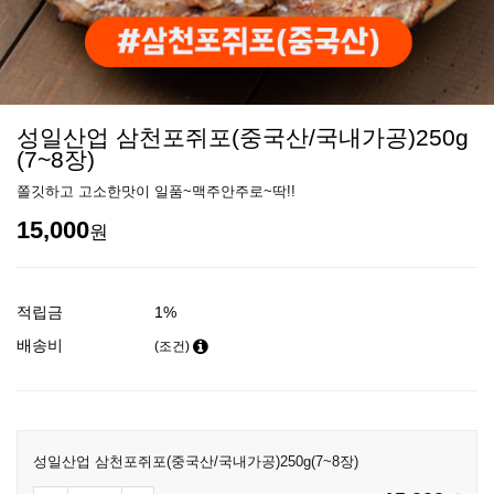
성일산업 삼천포쥐포(중국산/국내가공)250g
(7~8장)
쫄깃하고 고소한맛이 일품~맥주안주로~딱!!
15,000
원
적립금
1%
배송비
(조건)
성일산업 삼천포쥐포(중국산/국내가공)250g(7~8장)