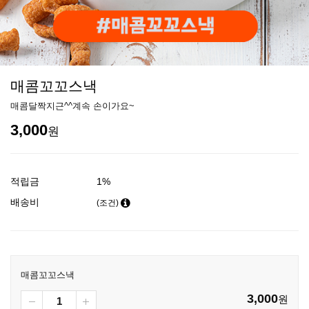
매콤꼬꼬스낵
매콤달짝지근^^계속 손이가요~
3,000
원
적립금
1%
배송비
(조건)
매콤꼬꼬스낵
3,000
원