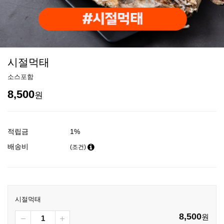
시절먹태
소스포함
8,500
원
적립금
1%
배송비
(조건)
시절먹태
8,500
원