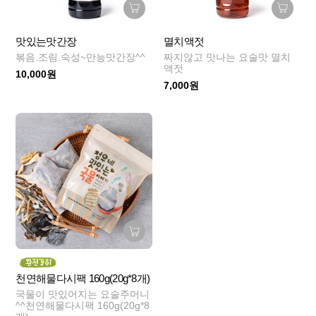
맛있는맛간장
멸치액젓
볶음.조림.숙성~만능맛간장^^
짜지않고 맛나는 요술맛 멸치
액젓
10,000원
7,000원
천연해물다시팩 160g(20g*8개)
국물이 맛있어지는 요술주머니
^^천연해물다시팩 160g(20g*8