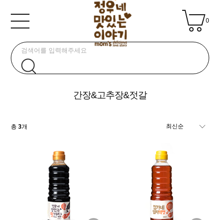
0
간장&고추장&젓갈
총
3
개