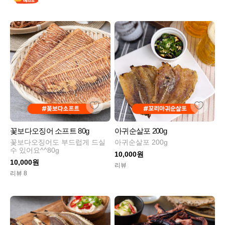
꽃보다오징어 소프트 80g
아귀순살포 200g
꽃보다오징어도 부드럽게 드실
아귀순살포 200g
수 있어요^^80g
10,000원
10,000원
리뷰
리뷰 8