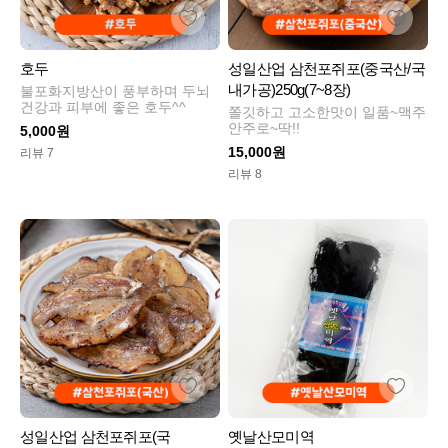
호두
성일산업 삼천포쥐포(중국산/국
내가공)250g(7~8장)
불포화지방산이 풍부하며 두뇌
건강과 피부에 좋은 호두^^
쫄깃하고 고소한맛이 일품~맥주
안주로~딱!!
5,000원
15,000원
리뷰 7
리뷰 8
성일산업 삼천포쥐포(국
옛날산모미역