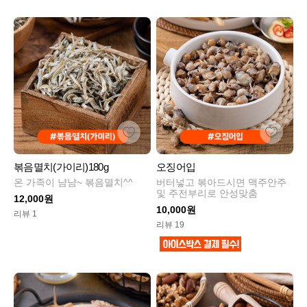
볶음멸치(가이리)180g
오징어입
온 가족이 냠냠~ 볶음멸치^^
버터넣고 볶아드시면 맥주안주
및 주전부리로 안성맞춤
12,000원
10,000원
리뷰 1
리뷰 19