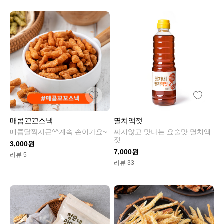
매콤꼬꼬스낵
멸치액젓
매콤달짝지근^^계속 손이가요~
짜지않고 맛나는 요술맛 멸치액
젓
3,000원
7,000원
리뷰 5
리뷰 33