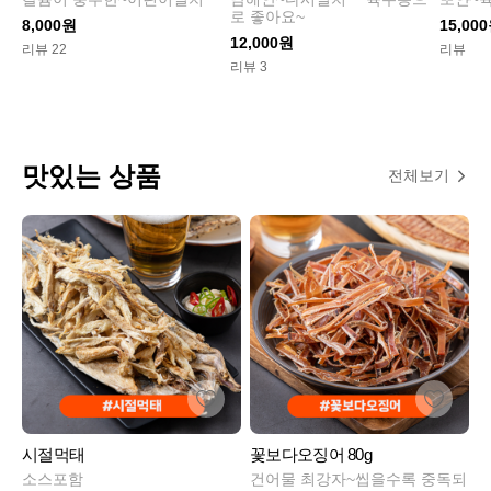
로 좋아요~
8,000원
15,00
12,000원
리뷰 22
리뷰
리뷰 3
맛있는 상품
전체보기
시절먹태
꽃보다오징어 80g
소스포함
건어물 최강자~씹을수록 중독되