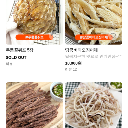
두툼꿀쥐포 5장
땅콩버터오징어채
달짝지근한 맛으로 인기만점~^^
SOLD OUT
10,000원
리뷰
리뷰 12