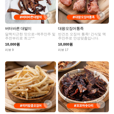
버터바른 대발이
대왕오징어통족
달짝지근한 맛으로~맥주안주 및
반건조 오징어 통족! 간식및 맥
주전부리로 최고^^
주안주로 안성맞춤입니다.
10,000원
10,000원
리뷰 9
리뷰 17