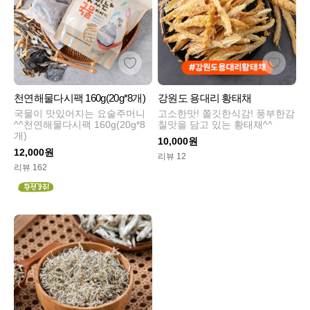
천연해물다시팩 160g(20g*8개)
강원도 용대리 황태채
국물이 맛있어지는 요술주머니
고소한맛! 쫄깃한식감! 풍부한감
^^천연해물다시팩 160g(20g*8
칠맛을 담고 있는 황태채^^
개)
10,000원
12,000원
리뷰 12
리뷰 162