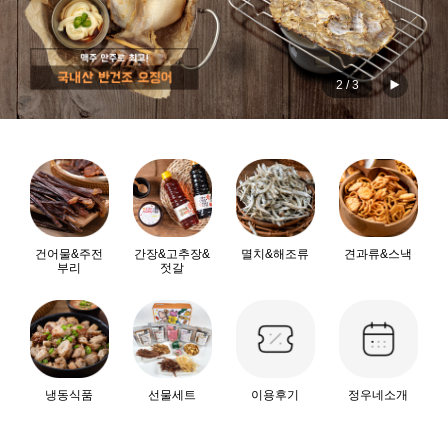
2
/
3
건어물&주전
간장&고추장&
멸치&해조류
견과류&스낵
부리
젓갈
냉동식품
선물세트
이용후기
정우네소개