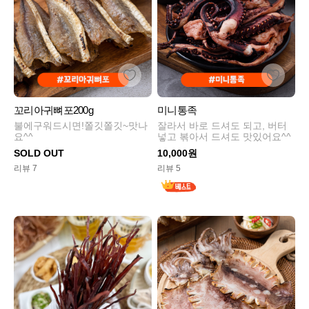
꼬리아귀뼈포200g
미니통족
불에구워드시면!쫄깃쫄깃~맛나
잘라서 바로 드셔도 되고, 버터
요^^
넣고 볶아서 드셔도 맛있어요^^
SOLD OUT
10,000원
리뷰 7
리뷰 5