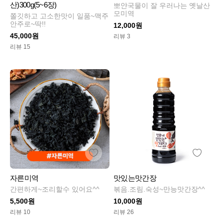
산)300g(5~6장)
뽀얀국물이 잘 우러나는 옛날산
모미역
쫄깃하고 고소한맛이 일품~맥주
안주로~딱!!
12,000원
45,000원
리뷰 3
리뷰 15
자른미역
맛있는맛간장
간편하게~조리할수 있어요^^
볶음.조림.숙성~만능맛간장^^
5,500원
10,000원
리뷰 10
리뷰 26