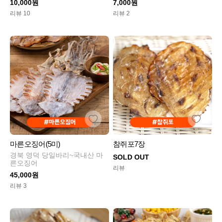
10,000원
7,000원
리뷰 10
리뷰 2
마른오징어(5미)
참쥐포7장
경북 영덕 당일바리~국내산 마
SOLD OUT
른오징어
리뷰
45,000원
리뷰 3