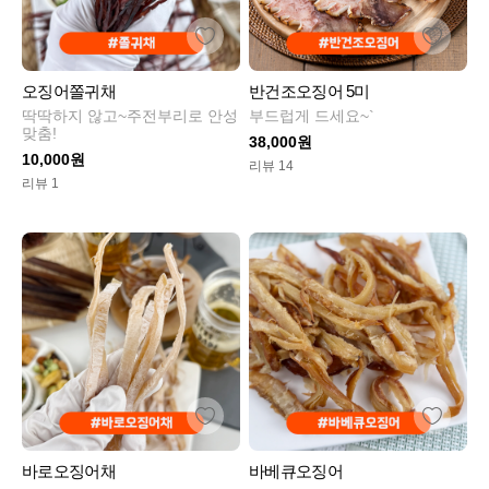
오징어쫄귀채
반건조오징어 5미
딱딱하지 않고~주전부리로 안성
부드럽게 드세요~`
맞춤!
38,000원
10,000원
리뷰 14
리뷰 1
바로오징어채
바베큐오징어