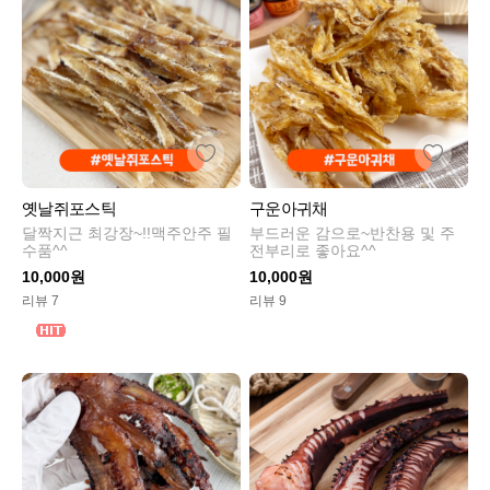
옛날쥐포스틱
구운아귀채
달짝지근 최강장~!!맥주안주 필
부드러운 감으로~반찬용 및 주
수품^^
전부리로 좋아요^^
10,000원
10,000원
리뷰 7
리뷰 9