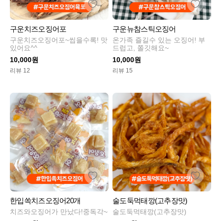
구운치즈오징어포
구운뉴참스틱오징어
구운치즈오징어포~씹을수록! 맛
온가족 즐길수 있는 오징어! 부
있어요^^
드럽고, 쫄깃해요~
10,000원
10,000원
리뷰 12
리뷰 15
한입쏙치즈오징어20개
술도둑먹태깡(고추장맛)
치즈와오징어가 만났다!중독각~
술도둑먹태깡(고추장맛)