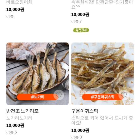
바로오징어채
촉촉한식감! 단짠단짠~인기좋아
요^^
10,000원
10,000원
리뷰
리뷰 7
반건조 노가리포
구운아귀스틱
노가리노가리
스틱으로 되어 있어서 드시기 좋
아요!
10,000원
10,000원
리뷰 5
리뷰 3