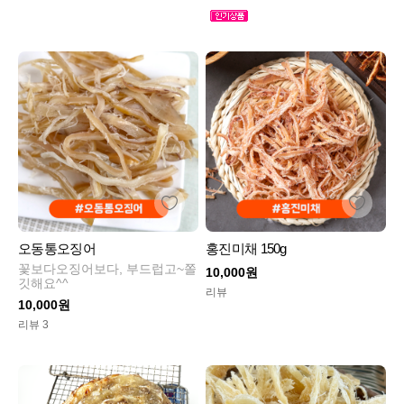
오동통오징어
홍진미채 150g
꽃보다오징어보다, 부드럽고~쫄
10,000원
깃해요^^
리뷰
10,000원
리뷰 3