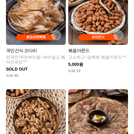
국민간식 오다리
볶음아몬드
전국민!주전부리왕~버터넣고 볶
고소하고~담백한 볶음아몬드^^
아드세요^^
5,000원
SOLD OUT
리뷰 19
리뷰 49