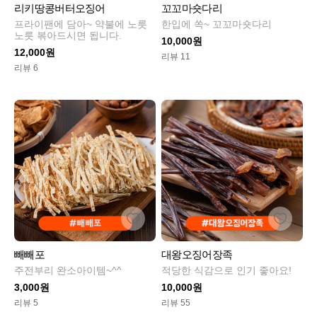
리키땅콩버터오징어
꼬꼬마숏다리
프라이팬에 담아~ 약불에 노릇
한입에 쏙~ 꼬꼬마숏다리
노릇 볶아드시면 됩니다.
10,000원
12,000원
리뷰 11
리뷰 6
빼빼포
대왕오징어장족
주전부리 완소아이템~^^
적당한 식감으로 인기 좋아요!
3,000원
10,000원
리뷰 5
리뷰 55