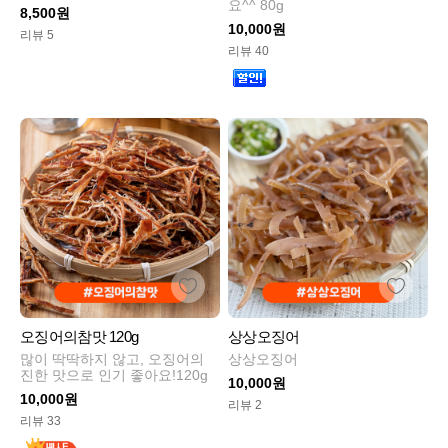
요^^ 80g
8,500원
10,000원
리뷰 5
리뷰 40
오징어의참맛 120g
상상오징어
많이 딱딱하지 않고, 오징어의
상상오징어
진한 맛으로 인기 좋아요!120g
10,000원
10,000원
리뷰 2
리뷰 33